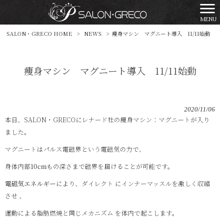
MENU
SALON・GRECO HOME
>
NEWS
>
痩身マシン マグニート導入 11/11始動
痩身マシン マグニート導入 11/11始動
2020/11/06
本日、SALON・GRECOにレナード社の痩身マシン：マグニートが入り
ました。
マグニートはパルス電磁界という電磁気の力で、
身体内部
10cm
もの深さまで磁界を届けることが可能です。
電磁気エネルギー
により、ダイレクト にインナーマッスルを激しく収縮
させ 、
運動による脂肪燃焼と同じメカニズム を体内で起こします。