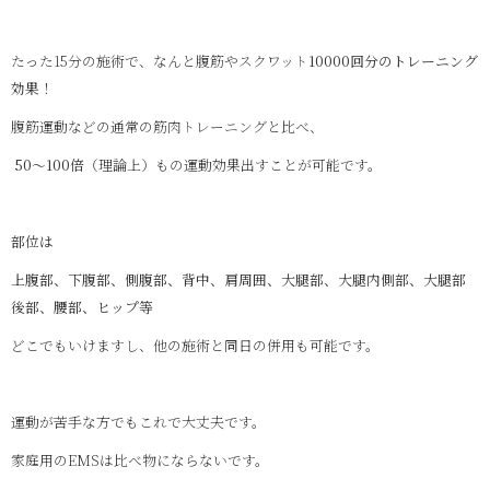
たった15分の施術で、なんと腹筋やスクワット
10000
回分のトレーニング
効果！
腹筋運動などの通常の筋肉トレーニングと比べ、
50〜100
倍
（理論上）もの運動効果出すことが可能です。
部位は
上腹部、下腹部、側腹部、背中、肩周囲、大腿部、大腿内側部、大腿部
後部、腰部、ヒップ等
どこでもいけますし、他の施術と同日の併用も可能です。
運動が苦手な方でもこれで大丈夫です。
家庭用のEMSは比べ物にならないです。