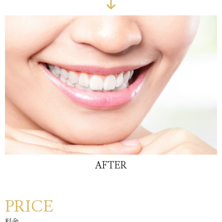
AFTER
PRICE
料金