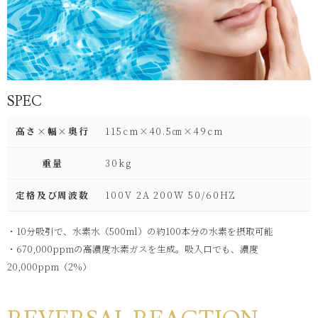
SPEC
高さ×幅×奥行
115cm×40.5㎝×49cm
重量
30kg
定格及び周波数
100V 2A 200W 50/60HZ
・10分吸引で、水素水（500ml）の約100本分の水素を摂取可能
・670,000ppmの高濃度水素ガスを生成。吸入口でも、濃度
20,000ppm（2%）