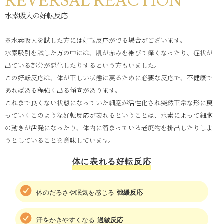
REVERSAL REACTION
水素吸入の好転反応
※水素吸入を試した方には好転反応がでる場合がございます。
水素吸引を試した方の中には、肌が赤みを帯びて痒くなったり、症状が
出ている部分が悪化したりするという方もいました。
この好転反応は、体が正しい状態に戻るために必要な反応で、不健康で
あればある程強く出る傾向があります。
これまで良くない状態になっていた細胞が活性化され突然正常な形に戻
っていくこのような好転反応が表れるということは、水素によって細胞
の動きが活発になったり、体内に溜まっている老廃物を排出したりしよ
うとしていることを意味しています。
体に表れる好転反応
体のだるさや眠気を感じる
弛緩反応
汗をかきやすくなる
過敏反応