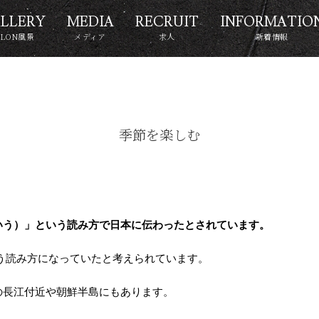
LLERY
MEDIA
RECRUIT
INFORMATIO
ALON風景
メディア
求人
新着情報
季節を楽しむ
いう）」という読み方で日本に伝わったとされています。
う読み方になっていたと考えられています。
の長江付近や朝鮮半島にもあります。