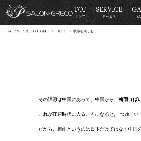
TOP
SERVICE
GA
トップ
サービス
S
SALON・GRECO HOME
>
BLOG
>
季節を楽しむ
その語源は中国にあって、中国から
「梅雨（ば
これが江戸時代に入るころになると,「つゆ」い
だから、梅雨というのは日本だけではなく中国